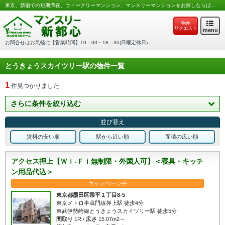
東京、新宿での短期滞在、ウィークリーマンション、マンスリーマンションをお探しならば吉住ホームのマンスリー新都心へ
物件
リクエスト
menu
お問合せはお気軽に【営業時間】10：00～18：30(日曜定休日)
とうきょうスカイツリー駅の物件一覧
1
件見つかりました
さらに条件を絞り込む
並び替え
賃料の安い順
駅から近い順
面積の広い順
アクセス押上【Ｗｉ-Ｆｉ無制限・外国人可】＜寝具・キッチ
ン用品代込＞
キャンペーン中
東京都墨田区業平１丁目8-5
東京メトロ半蔵門線押上駅 徒歩4分
東武伊勢崎線とうきょうスカイツリー駅 徒歩5分
間取り
1R /
広さ
15.07m2～