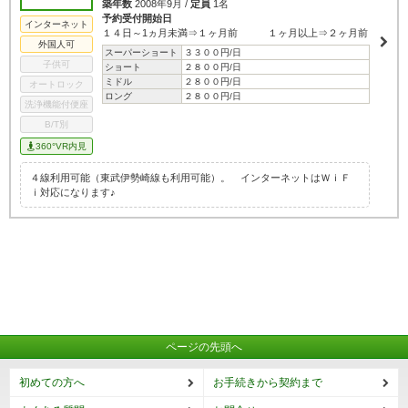
築年数
2008年9月 /
定員
1名
予約受付開始日
インターネット
１４日～1ヵ月未満⇒１ヶ月前 １ヶ月以上⇒２ヶ月前
外国人可
スーパーショート
３３００円/日
子供可
ショート
２８００円/日
ミドル
２８００円/日
オートロック
ロング
２８００円/日
洗浄機能付便座
B/T別
360°VR内見
４線利用可能（東武伊勢崎線も利用可能）。 インターネットはＷｉＦ
ｉ対応になります♪
ページの先頭へ
初めての方へ
お手続きから契約まで