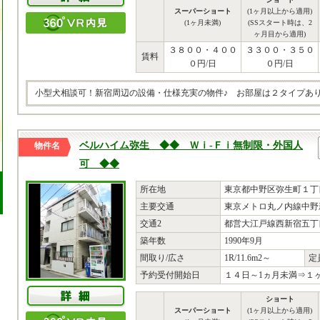
スーパーショート
(1ヶ月以上から適用)
(1ヶ月未満)
(SSスタート時は、2
ヶ月目から適用)
３８００・４００
３３００・３５０
賃料
０円/日
０円/日
小型犬相談可！新宿周辺の設備・仕様充実の物件♪ お部屋は２タイプあ
ベルハイム弥生 ◆◆ Ｗｉ-Ｆｉ無制限・外国人
物件名
可 ◆◆
所在地
東京都中野区弥生町１丁目
主要交通
東京メトロ丸ノ内線中野
交通2
都営大江戸線西新宿五丁目
築年数
1990年9月
間取り/広さ
1R/11.6m2～
定
予約受付開始日
１４日～1ヵ月未満⇒
ショート
スーパーショート
(1ヶ月以上から適用)