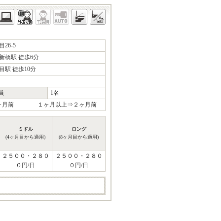
26-5
新橋駅 徒歩6分
駅 徒歩10分
員
1名
１ヶ月前 １ヶ月以上⇒２ヶ月前
ミドル
ロング
(4ヶ月目から適用)
(8ヶ月目から適用)
２５００・２８０
２５００・２８０
０円/日
０円/日