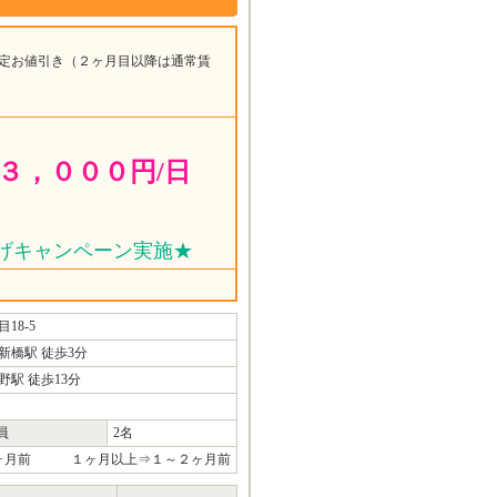
定お値引き（２ヶ月目以降は通常賃
Ｓ３，０００円/日
げキャンペーン実施★
18-5
新橋駅 徒歩3分
駅 徒歩13分
員
2名
１ヶ月前 １ヶ月以上⇒１～２ヶ月前