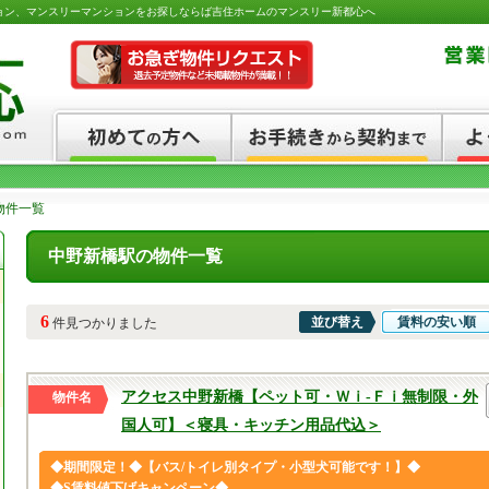
ョン、マンスリーマンションをお探しならば吉住ホームのマンスリー新都心へ
物件一覧
中野新橋駅の物件一覧
6
並び替え
賃料の安い順
件見つかりました
アクセス中野新橋【ペット可・Ｗｉ-Ｆｉ無制限・外
物件名
国人可】＜寝具・キッチン用品代込＞
◆期間限定！◆【バス/トイレ別タイプ・小型犬可能です！】◆
◆S賃料値下げキャンペーン◆