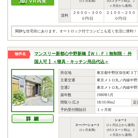
(1ヶ月未満)
(SSスタート時は、2
ヶ月目から適用)
２６００～３００
２１００～２５０
賃料
０円/日
０円/日
閑静な住宅街にあります。オートロック付でコンビニも近く生活に便利！
マンスリー新都心中野新橋【Ｗｉ-Ｆｉ無制限・ 外
物件名
国人可 】＜寝具・キッチン用品代込＞
所在地
東京都中野区弥生町３丁目
主要交通
東京メトロ丸ノ内線中野
交通2
東京メトロ丸ノ内線中野富
築年数
1980年1月
間取り/広さ
1R/10.00m2
定
予約受付開始日
１ヶ月前
ショート
スーパーショート
(1ヶ月以上から適用)
(1ヶ月未満)
(SSスタート時は、2
ヶ月目から適用)