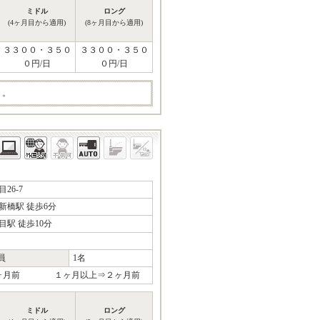
ミドル
ロング
(4ヶ月目から適用)
(8ヶ月目から適用)
３３００・３５０
３３００・３５０
０円/日
０円/日
り。
26-7
新橋駅 徒歩6分
駅 徒歩10分
員
1名
１ヶ月前 １ヶ月以上⇒２ヶ月前
ミドル
ロング