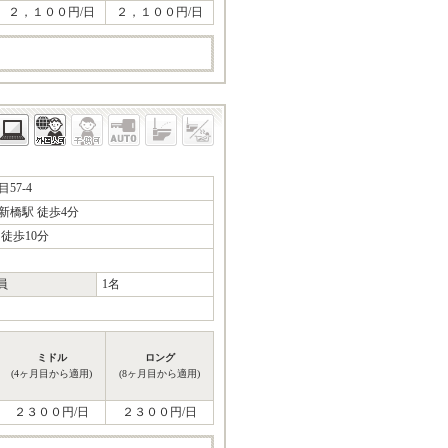
２，１００円/日
２，１００円/日
57-4
新橋駅 徒歩4分
徒歩10分
員
1名
ミドル
ロング
(4ヶ月目から適用)
(8ヶ月目から適用)
２３００円/日
２３００円/日