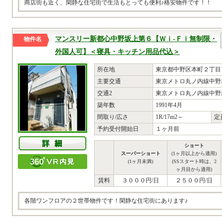
商店街も近く、閑静な住宅街で生活もとっても便利♪格安物件です！！
マンスリー新都心中野坂上第６【Ｗｉ-Ｆｉ無制限・
物件名
外国人可】＜寝具・キッチン用品代込＞
所在地
東京都中野区本町２丁目18
主要交通
東京メトロ丸ノ内線中野
交通2
東京メトロ丸ノ内線中野
築年数
1991年4月
間取り/広さ
1R/17m2～
定
予約受付開始日
１ヶ月前
ショート
スーパーショート
(1ヶ月以上から適用)
(1ヶ月未満)
(SSスタート時は、2
ヶ月目から適用)
賃料
３０００円/日
２５００円/日
各階ワンフロアの２世帯物件です！閑静な住宅街にあります♪