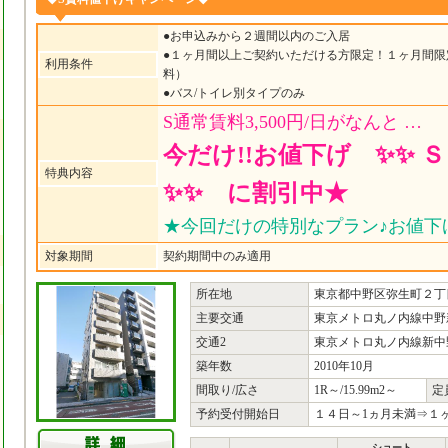
●お申込みから２週間以内のご入居
●１ヶ月間以上ご契約いただける方限定！１ヶ月間限
利用条件
料）
●バス/トイレ別タイプのみ
S通常賃料3,500円/日がなんと …
今だけ!!お値下げ ✨✨ 
特典内容
✨✨ に割引中★
★今回だけの特別なプラン♪お値下
対象期間
契約期間中のみ適用
所在地
東京都中野区弥生町２丁目
主要交通
東京メトロ丸ノ内線中野
交通2
東京メトロ丸ノ内線新中野
築年数
2010年10月
間取り/広さ
1R～/15.99m2～
定
予約受付開始日
１４日～1ヵ月未満⇒
ショート