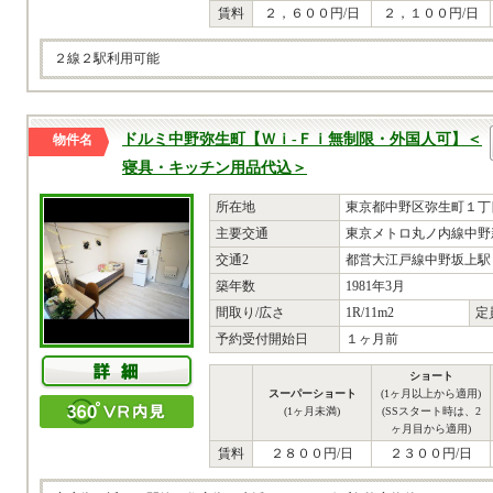
賃料
２，６００円/日
２，１００円/日
２線２駅利用可能
ドルミ中野弥生町【Ｗｉ-Ｆｉ無制限・外国人可】＜
物件名
寝具・キッチン用品代込＞
所在地
東京都中野区弥生町１丁目
主要交通
東京メトロ丸ノ内線中野
交通2
都営大江戸線中野坂上駅 
築年数
1981年3月
間取り/広さ
1R/11m2
定
予約受付開始日
１ヶ月前
ショート
スーパーショート
(1ヶ月以上から適用)
(1ヶ月未満)
(SSスタート時は、2
ヶ月目から適用)
賃料
２８００円/日
２３００円/日