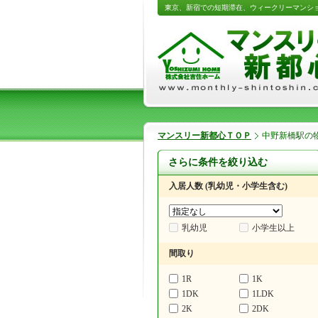
東京、新宿での短期滞在、ウィークリーマンシ
マンスリー新都心ＴＯＰ
中野新橋駅の
さらに条件を絞り込む
入居人数 (乳幼児・小学生含む)
乳幼児
小学生以上
間取り
1R
1K
1DK
1LDK
2K
2DK