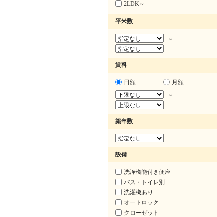
2LDK～
平米数
～
賃料
日額
月額
～
築年数
設備
洗浄機能付き便座
バス・トイレ別
洗濯機あり
オートロック
クローゼット