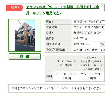
アクセス弥生【Ｗｉ-Ｆｉ無制限・外国人可】＜寝
物件名
具・キッチン用品代込＞
所在地
東京都中野区弥生町１丁目
主要交通
東京メトロ丸ノ内線中野
交通2
都営大江戸線西新宿五丁目
築年数
2007年11月
間取り/広さ
1R/15.89m2～
定
予約受付開始日
１４日～1ヵ月未満⇒
ショート
スーパーショート
(1ヶ月以上から適用)
(1ヶ月未満)
(SSスタート時は、2
ヶ月目から適用)
３０００・３３０
２５００・２８０
賃料
０円/日
０円/日
南向きのマンションです！バス/トイレセパレートタイプもございます♪