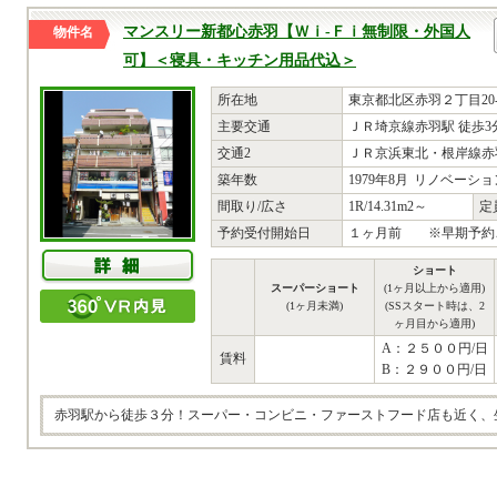
マンスリー新都心赤羽【Ｗｉ-Ｆｉ無制限・外国人
物件名
可】＜寝具・キッチン用品代込＞
所在地
東京都北区赤羽２丁目20-
主要交通
ＪＲ埼京線赤羽駅 徒歩3
交通2
ＪＲ京浜東北・根岸線赤羽
築年数
1979年8月
リノベーショ
間取り/広さ
1R/14.31m2～
定
予約受付開始日
１ヶ月前 ※早期予約
ショート
スーパーショート
(1ヶ月以上から適用)
(1ヶ月未満)
(SSスタート時は、2
ヶ月目から適用)
A：２５００円/日
賃料
B：２９００円/日
赤羽駅から徒歩３分！スーパー・コンビニ・ファーストフード店も近く、