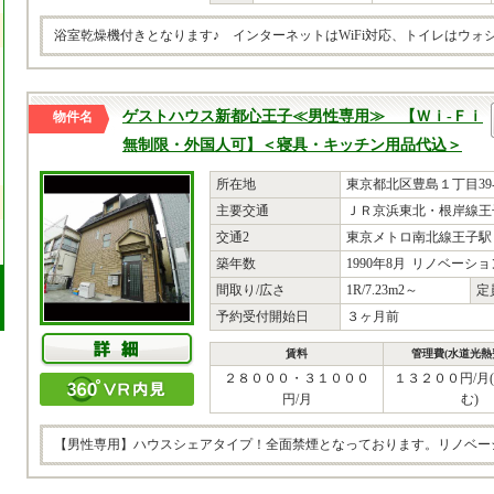
浴室乾燥機付きとなります♪ インターネットはWiFi対応、トイレはウ
ゲストハウス新都心王子≪男性専用≫ 【Ｗｉ-Ｆｉ
物件名
無制限・外国人可】＜寝具・キッチン用品代込＞
所在地
東京都北区豊島１丁目39-
主要交通
ＪＲ京浜東北・根岸線王子
交通2
東京メトロ南北線王子駅 
築年数
1990年8月
リノベーショ
間取り/広さ
1R/7.23m2～
定
予約受付開始日
３ヶ月前
賃料
管理費(水道光熱
２８０００・３１０００
１３２００円/月
円/月
む)
【男性専用】ハウスシェアタイプ！全面禁煙となっております。リノベー