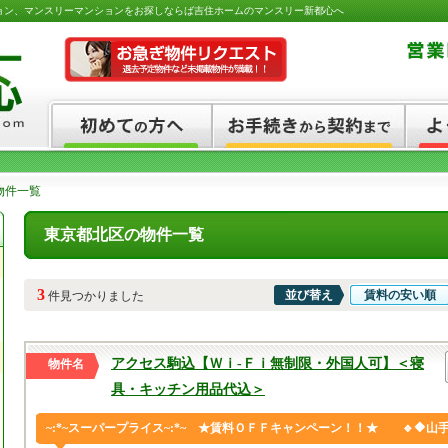
ョン、マンスリーマンションをお探しならば吉住ホームのマンスリー新都心へ
物件一覧
東京都北区の物件一覧
3
並び替え
賃料の安い順
件見つかりました
アクセス駒込【Ｗｉ-Ｆｉ無制限・外国人可】＜寝
物件名
具・キッチン用品代込＞
~:*~スーパープライス~:*~ ★賃料ＯＦＦキャンペーン！！★ 🔹🔶山手線