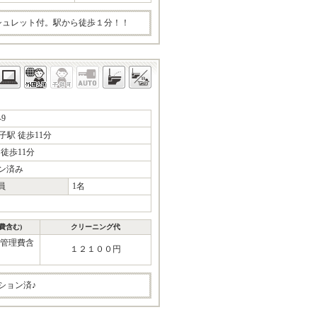
ォシュレット付。駅から徒歩１分！！
9
駅 徒歩11分
徒歩11分
ン済み
員
1名
費含む)
クリーニング代
(管理費含
１２１００円
ション済♪