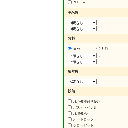
2LDK～
平米数
～
賃料
日額
月額
～
築年数
設備
洗浄機能付き便座
バス・トイレ別
洗濯機あり
オートロック
クローゼット