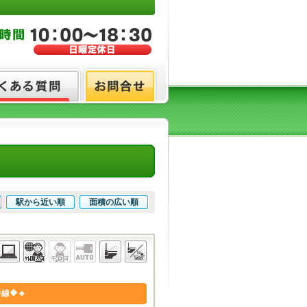
駅から近い順
面積の広い順
🔶🔹