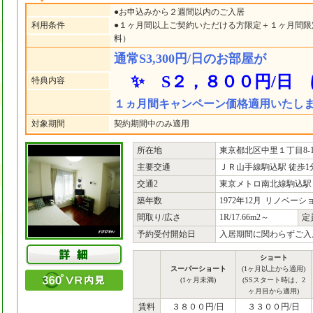
●お申込みから２週間以内のご入居
利用条件
●１ヶ月間以上ご契約いただける方限定＋１ヶ月間限
料）
通常S3,300円/日のお部屋が
✨ S２，８００円/日 
特典内容
１ヵ月間キャンペーン価格適用いたし
対象期間
契約期間中のみ適用
所在地
東京都北区中里１丁目8-
主要交通
ＪＲ山手線駒込駅 徒歩1
交通2
東京メトロ南北線駒込駅 
築年数
1972年12月
リノベーシ
間取り/広さ
1R/17.66m2～
定
予約受付開始日
入居期間に関わらずご入
ショート
スーパーショート
(1ヶ月以上から適用)
(1ヶ月未満)
(SSスタート時は、2
ヶ月目から適用)
賃料
３８００円/日
３３００円/日