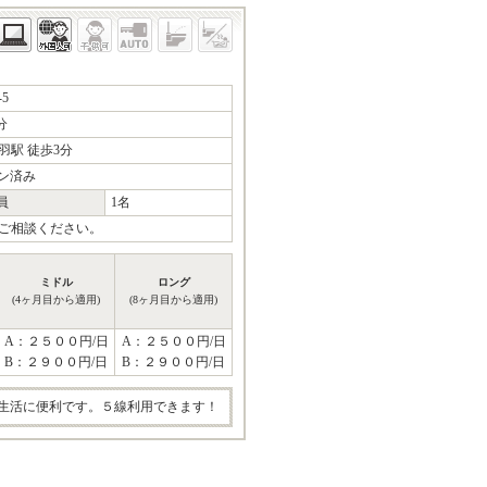
5
分
駅 徒歩3分
ン済み
員
1名
ご相談ください。
ミドル
ロング
(4ヶ月目から適用)
(8ヶ月目から適用)
A：２５００円/日
A：２５００円/日
B：２９００円/日
B：２９００円/日
生活に便利です。５線利用できます！