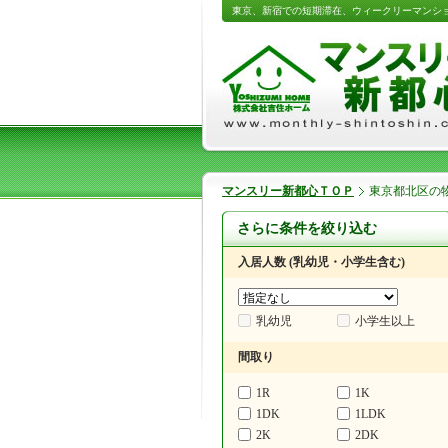
東京、新宿での短期滞在、ウィークリーマンシ
マンスリー新都心ＴＯＰ
東京都北区の
さらに条件を絞り込む
入居人数 (乳幼児・小学生含む)
乳幼児
小学生以上
間取り
1R
1K
1DK
1LDK
2K
2DK