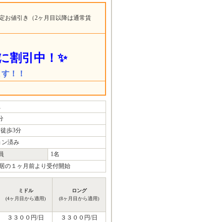
定お値引き（2ヶ月目以降は通常賃
に割引中！✨
ます！！
1
分
徒歩3分
ョン済み
員
1名
居の１ヶ月前より受付開始
ミドル
ロング
(4ヶ月目から適用)
(8ヶ月目から適用)
３３００円/日
３３００円/日