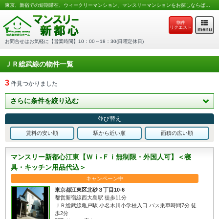
東京、新宿での短期滞在、ウィークリーマンション、マンスリーマンションをお探しならば吉住ホームのマンスリー新都心へ
物件
リクエスト
menu
お問合せはお気軽に【営業時間】10：00～18：30(日曜定休日)
ＪＲ総武線の物件一覧
3
件見つかりました
さらに条件を絞り込む
並び替え
賃料の安い順
駅から近い順
面積の広い順
マンスリー新都心江東【Ｗｉ-Ｆｉ無制限・外国人可】＜寝
具・キッチン用品代込＞
キャンペーン中
東京都江東区北砂３丁目10-6
都営新宿線西大島駅 徒歩11分
ＪＲ総武線亀戸駅 小名木川小学校入口 バス乗車時間7分 徒
歩2分