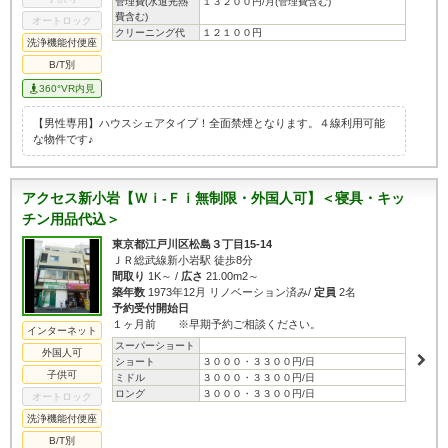
管理費(水道光熱
１３２００円/月(管理費含む)
費含む)
オートロック
クリーニング代
１２１００円
洗浄機能付便座
B/T別
360°VR内見
【男性専用】ハウスシェアタイプ！全面禁煙となります。４線利用可能
な物件です♪
アクセス新小岩【Ｗｉ-Ｆｉ無制限・外国人可】＜寝具・キッ
チン用品代込＞
東京都江戸川区松島３丁目15-14
ＪＲ総武線新小岩駅 徒歩8分
間取り
1K～ /
広さ
21.00m2～
築年数
1973年12月 リノベーション済み/
定員
2名
予約受付開始日
１ヶ月前 ※早期予約ご相談ください。
インターネット
スーパーショート
外国人可
ショート
３０００・３３００円/日
子供可
ミドル
３０００・３３００円/日
ロング
３０００・３３００円/日
オートロック
洗浄機能付便座
B/T別