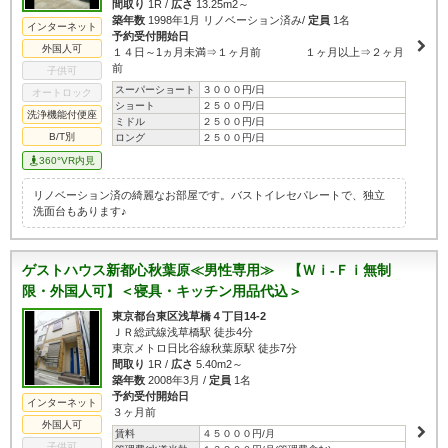
間取り
1R /
広さ
13.25m2～
築年数
1998年1月 リノベーション済み/
定員
1名
インターネット
予約受付開始日
外国人可
１４日～1ヵ月未満⇒１ヶ月前 １ヶ月以上⇒２ヶ月
前
子供可
スーパーショート
３０００円/日
オートロック
ショート
２５００円/日
洗浄機能付便座
ミドル
２５００円/日
B/T別
ロング
２５００円/日
360°VR内見
リノベーション済の綺麗なお部屋です。バストイレセパレートで、独立
洗面台もあります♪
ゲストハウス新都心秋葉原≪男性専用≫ 【Ｗｉ-Ｆｉ無制
限・外国人可】＜寝具・キッチン用品代込＞
東京都台東区浅草橋４丁目14-2
ＪＲ総武線浅草橋駅 徒歩4分
東京メトロ日比谷線秋葉原駅 徒歩7分
間取り
1R /
広さ
5.40m2～
築年数
2008年3月 /
定員
1名
予約受付開始日
インターネット
３ヶ月前
外国人可
賃料
４５０００円/月
子供可