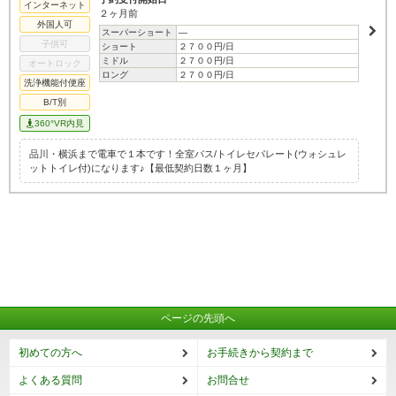
インターネット
２ヶ月前
外国人可
スーパーショート
―
子供可
ショート
２７００円/日
ミドル
２７００円/日
オートロック
ロング
２７００円/日
洗浄機能付便座
B/T別
360°VR内見
品川・横浜まで電車で１本です！全室バス/トイレセパレート(ウォシュレ
ットトイレ付)になります♪【最低契約日数１ヶ月】
ページの先頭へ
初めての方へ
お手続きから契約まで
よくある質問
お問合せ