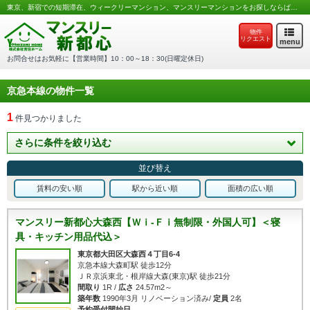
東京、新宿での短期滞在、ウィークリーマンション、マンスリーマンションをお探しならば吉住ホームのマンスリー新都心へ
物件
リクエスト
menu
お問合せはお気軽に【営業時間】10：00～18：30(日曜定休日)
京急本線の物件一覧
1
件見つかりました
さらに条件を絞り込む
並び替え
賃料の安い順
駅から近い順
面積の広い順
マンスリー新都心大森西【Ｗｉ-Ｆｉ無制限・外国人可】＜寝
具・キッチン用品代込＞
東京都大田区大森西４丁目6-4
京急本線大森町駅 徒歩12分
ＪＲ京浜東北・根岸線大森(東京)駅 徒歩21分
間取り
1R /
広さ
24.57m2～
築年数
1990年3月 リノベーション済み/
定員
2名
予約受付開始日