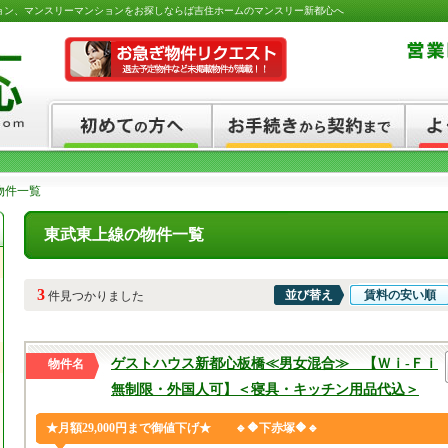
ョン、マンスリーマンションをお探しならば吉住ホームのマンスリー新都心へ
物件一覧
東武東上線の物件一覧
3
並び替え
賃料の安い順
件見つかりました
ゲストハウス新都心板橋≪男女混合≫ 【Ｗｉ-Ｆｉ
物件名
無制限・外国人可】＜寝具・キッチン用品代込＞
★月額29,000円まで御値下げ★ 🔹🔶下赤塚🔶🔹