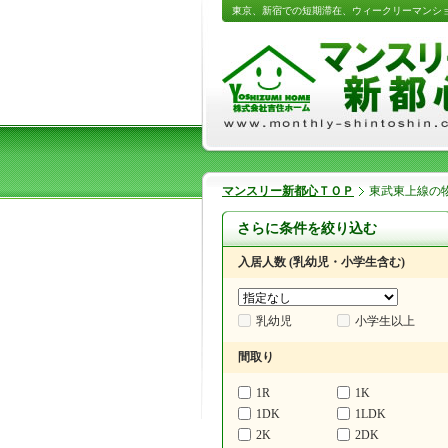
東京、新宿での短期滞在、ウィークリーマンシ
マンスリー新都心ＴＯＰ
東武東上線の
さらに条件を絞り込む
入居人数 (乳幼児・小学生含む)
乳幼児
小学生以上
間取り
1R
1K
1DK
1LDK
2K
2DK