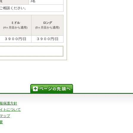
員
3名
ご相談ください。
ミドル
ロング
(4ヶ月目から適用)
(8ヶ月目から適用)
３９００円/日
３９００円/日
報保護方針
イトについて
マップ
要