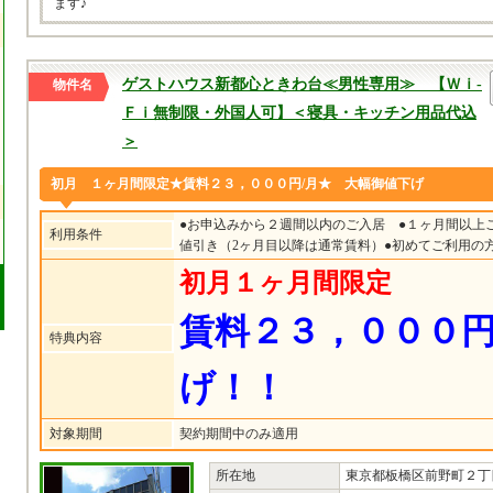
ます♪
ゲストハウス新都心ときわ台≪男性専用≫ 【Ｗｉ-
物件名
Ｆｉ無制限・外国人可】＜寝具・キッチン用品代込
＞
初月 １ヶ月間限定★賃料２３，０００円/月★ 大幅御値下げ
●お申込みから２週間以内のご入居 ●１ヶ月間以上
利用条件
値引き（2ヶ月目以降は通常賃料）●初めてご利用の
初月１ヶ月間限定
賃料２３，０００円
特典内容
げ！！
対象期間
契約期間中のみ適用
所在地
東京都板橋区前野町２丁目