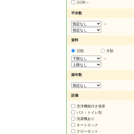
2LDK～
平米数
～
賃料
日額
月額
～
築年数
設備
洗浄機能付き便座
バス・トイレ別
洗濯機あり
オートロック
クローゼット