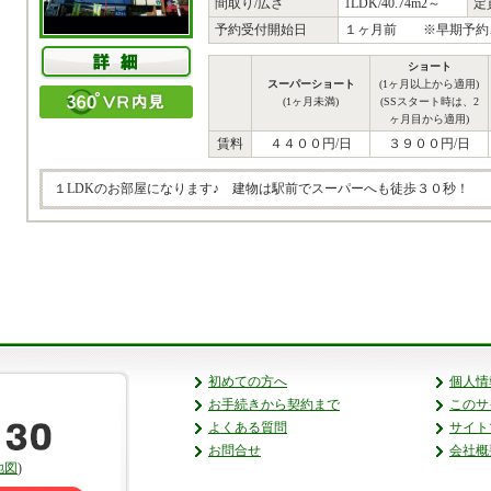
間取り/広さ
1LDK/40.74m2～
定
予約受付開始日
１ヶ月前 ※早期予約
ショート
スーパーショート
(1ヶ月以上から適用)
(1ヶ月未満)
(SSスタート時は、2
ヶ月目から適用)
賃料
４４００円/日
３９００円/日
１LDKのお部屋になります♪ 建物は駅前でスーパーへも徒歩３０秒！
初めての方へ
個人情
お手続きから契約まで
このサ
よくある質問
サイト
お問合せ
会社概
地図
)