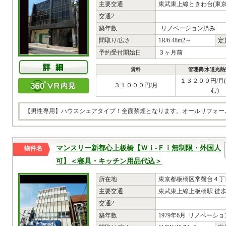
主要交通
東武東上線ときわ台(東京
交通2
築年数
リノベーション済み
間取り/広さ
1R/6.48m2～
定
予約受付開始日
３ヶ月前
賃料
管理費(水道光熱
１３２００円/月
３１０００円/月
む)
【男性専用】ハウスシェアタイプ！全面禁煙となります。オールリフォー
マンスリー新都心上板橋【Ｗｉ-Ｆｉ無制限・外国人
物件名
可】＜寝具・キッチン用品代込＞
所在地
東京都板橋区常盤台４丁目
主要交通
東武東上線上板橋駅 徒歩
交通2
築年数
1979年6月
リノベーショ