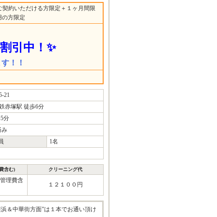
ご契約いただける方限定＋１ヶ月間限
用の方限定
割引中！✨
ます！！
21
鉄赤塚駅 徒歩6分
5分
済み
員
1名
費含む)
クリーニング代
(管理費含
１２１００円
浜＆中華街方面”は１本でお通い頂け