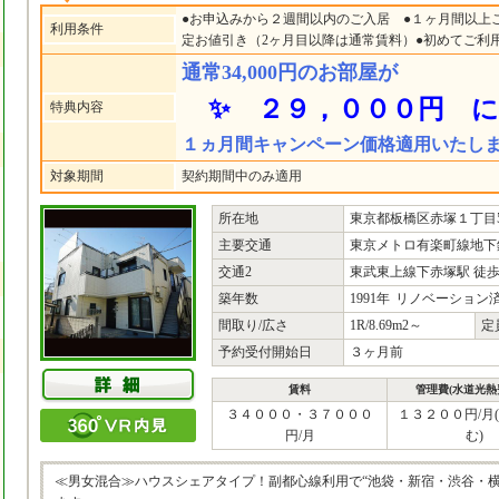
●お申込みから２週間以内のご入居 ●１ヶ月間以上
利用条件
定お値引き（2ヶ月目以降は通常賃料）●初めてご利
通常34,000円のお部屋が
✨ ２９，０００円 に
特典内容
１ヵ月間キャンペーン価格適用いたし
対象期間
契約期間中のみ適用
所在地
東京都板橋区赤塚１丁目5-
主要交通
東京メトロ有楽町線地下
交通2
東武東上線下赤塚駅 徒歩
築年数
1991年
リノベーション
間取り/広さ
1R/8.69m2～
定
予約受付開始日
３ヶ月前
賃料
管理費(水道光熱
３４０００・３７０００
１３２００円/月
円/月
む)
≪男女混合≫ハウスシェアタイプ！副都心線利用で“池袋・新宿・渋谷・横