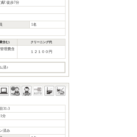
)駅 徒歩7分
員
1名
費含む)
クリーニング代
(管理費含
１２１００円
ム済♪
31-3
1分
ン済み