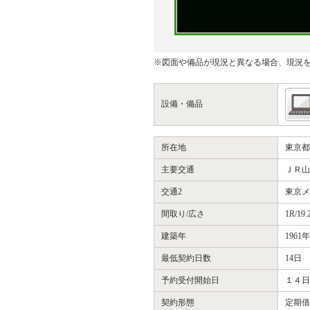
※図面や備品が現況と異なる場合、現況
設備・備品
所在地
東京都
主要交通
ＪＲ山
交通2
東京メ
間取り/広さ
1R/19
建築年
196
最低契約日数
14日
予約受付開始日
１４
契約形態
定期借