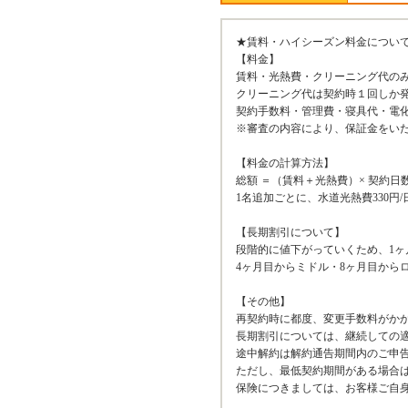
★賃料・ハイシーズン料金について
【料金】
賃料・光熱費・クリーニング代の
クリーニング代は契約時１回しか
契約手数料・管理費・寝具代・電
※審査の内容により、保証金をい
【料金の計算方法】
総額 ＝（賃料＋光熱費）× 契約日
1名追加ごとに、水道光熱費330円
【長期割引について】
段階的に値下がっていくため、1ヶ
4ヶ月目からミドル・8ヶ月目から
【その他】
再契約時に都度、変更手数料がか
長期割引については、継続しての
途中解約は解約通告期間内のご申
ただし、最低契約期間がある場合
保険につきましては、お客様ご自