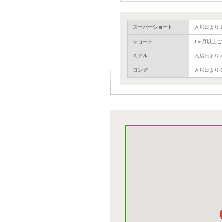
スーパーショート
入居日より
ショート
1ヶ月以上
ミドル
入居日より
ロング
入居日より