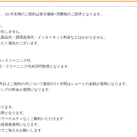
、1か月未満のご契約は表示価格+消費税のご請求となります。
み。
発生しません。
化製品代・調理器具代・インターネット料金などはかかりません。
ただく場合がございます。
数＋クリーニング代
/日・クリーニング代4620円割増となります。
月以上ご契約の方について最初の3ヶ月間はショートの金額が適用になります。
ロングの料金が適用になります。
かります。
適用となります。
告でペナルティなくご解約いただけます。
は経過後適用になります。
身でご加入をお願いします。