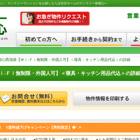
ョン、マンスリーマンションをお探しならば吉住ホームのマンスリー新都心へ
都心西池袋【Ｗｉ-Ｆｉ無制限・外国人可】＜寝具・キッチン用品代込＞の詳細
ｉ-Ｆｉ無制限・外国人可】＜寝具・キッチン用品代込＞の詳
！ S賃料値下げキャンペーン【男性限定】◆°˖✧
にお申し込みの方 ●8/7以降入居 ●9/9までに退去 ●１カ月間以上ご契約の方