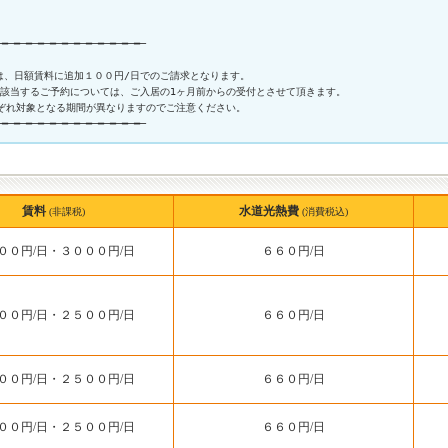
━─━─━─━─━─━─━─━─━─━─━─━─

間は、日額賃料に追加１００円/日でのご請求となります。

間に該当するご予約については、ご入居の1ヶ月前からの受付とさせて頂きます。

ぞれ対象となる期間が異なりますのでご注意ください。

賃料
水道光熱費
(非課税)
(消費税込)
００円/日・３０００円/日
６６０円/日
００円/日・２５００円/日
６６０円/日
００円/日・２５００円/日
６６０円/日
００円/日・２５００円/日
６６０円/日