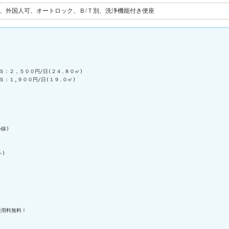
応、外国人可、オートロック、Ｂ/Ｔ別、洗浄機能付き便座
：２，５００円/日(２４.８０㎡)

：１,９００円/日(１９.０㎡)



)

)

用料無料！
