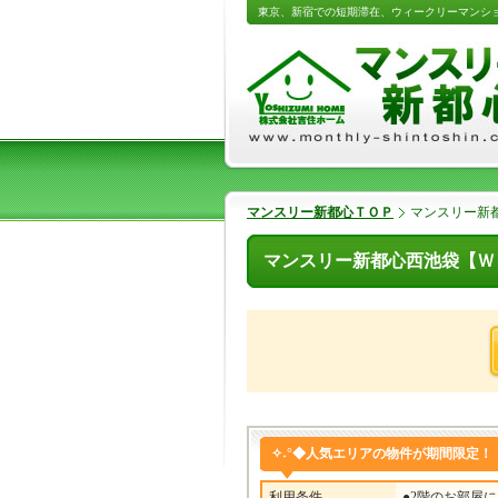
東京、新宿での短期滞在、ウィークリーマンシ
マンスリー新都心ＴＯＰ
マンスリー新
マンスリー新都心西池袋【Ｗ
✧˖°◆人気エリアの物件が期間限定！
利用条件
●2階のお部屋