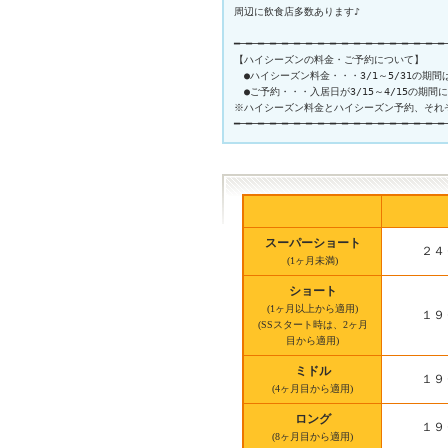
周辺に飲食店多数あります♪

━─━─━─━─━─━─━─━─━─━─━─━─━─━─━─━─━─━─
【ハイシーズンの料金・ご予約について】

　●ハイシーズン料金・・・3/1～5/31の期
　●ご予約・・・入居日が3/15～4/15の期
※ハイシーズン料金とハイシーズン予約、それ
スーパーショート
２４
(1ヶ月未満)
ショート
(1ヶ月以上から適用)
１９
(SSスタート時は、2ヶ月
目から適用)
ミドル
１９
(4ヶ月目から適用)
ロング
１９
(8ヶ月目から適用)