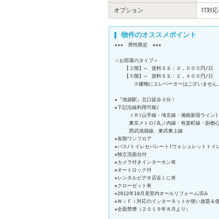
オプション
IT対
物件のオススメポイント
★★★　男性限定　★★★

＜お部屋のタイプ＞

　　【２階】⇒　賃料ＳＳ：３，０００円/日　Ｓ
　　【５階】⇒　賃料ＳＳ：２，４００円/日　Ｓ
　　　　※建物にエレベーターはございません。
★『池袋駅』北口徒歩３分！

★下記沿線利用可能♪

　　　ＪＲ(山手線・埼京線・湘南新宿ライン)

　　　東京メトロ(丸ノ内線・有楽町線・副都心線
　　　西武池袋線、東武東上線

★各階ワンフロア

★バス/トイレセパレート(ウォシュレットトイレ
★独立洗面台付

★カメラ付きインターホン有

★オートロック付

★レンタルビデオ店近くに有

★クローゼット有

★2012年10月居室内オールリフォーム済み

★ＷｉＦｉ対応のインターネットが使い放題＆使
★全面禁煙（２０１９年８月より）
