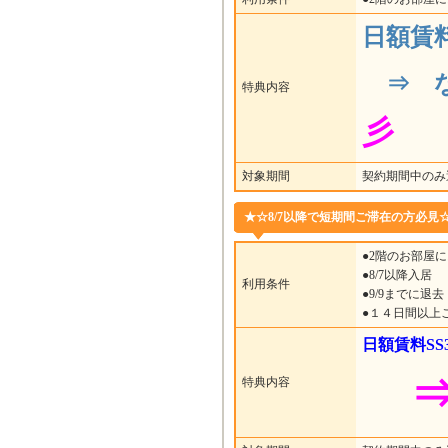
日額賃料S
⇒ 
特典内容
彡
対象期間
契約期間中のみ
★☆8/7以降で短期間ご滞在の方必見☆★
●2階のお部屋
●8/7以降入居
利用条件
●9/9までに退去
●１４日間以上
日額賃料SS3
⇒
特典内容