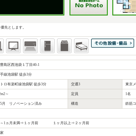
を優先とします。
豊島区西池袋１丁目40-1
手線池袋駅 徒歩3分
トロ有楽町線池袋駅 徒歩3分
交通3
東京メ
.2m2～
定員
1名
1年5月 リノベーション済み
構造
鉄筋
日～1ヵ月未満⇒１ヶ月前 １ヶ月以上⇒２ヶ月前
家