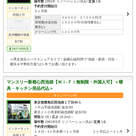
築年数
1991年 リノベーション済み/
定員
1名
予約受付開始日
インターネット
３ヶ月前
外国人可
賃料
３４０００・３７０００円/月
子供可
管理費(水道光熱
１３２００円/月(管理費含む)
費含む)
オートロック
クリーニング代
１２１００円
洗浄機能付便座
B/T別
360°VR内見
≪男女混合≫ハウスシェアタイプ！副都心線利用で“池袋・新宿・渋谷・
横浜＆中華街方面”は１本でお通い頂けます♪
マンスリー新都心西池袋【Ｗｉ-Ｆｉ無制限・外国人可】＜寝
具・キッチン用品代込＞
キャンペーン中
東京都豊島区西池袋１丁目40-1
ＪＲ山手線池袋駅 徒歩3分
東京メトロ有楽町線池袋駅 徒歩3分
間取り
1R /
広さ
19.2m2～
築年数
1961年5月 リノベーション済み/
定員
1名
予約受付開始日
インターネット
１４日～1ヵ月未満⇒１ヶ月前 １ヶ月以上⇒２ヶ月
外国人可