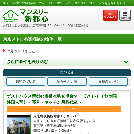
東京、新宿での短期滞在、ウィークリーマンション、マンスリーマンションをお探しならば吉住ホームのマンスリー新都心へ
物件
リクエスト
menu
お問合せはお気軽に【営業時間】10：00～18：30(日曜定休日)
東京メトロ有楽町線の物件一覧
5
件見つかりました
さらに条件を絞り込む
並び替え
賃料の安い順
駅から近い順
面積の広い順
ゲストハウス新都心板橋≪男女混合≫ 【Ｗｉ-Ｆｉ無制限・
外国人可】＜寝具・キッチン用品代込＞
キャンペーン中
東京都板橋区赤塚１丁目5-21
東京メトロ有楽町線地下鉄赤塚駅 徒歩6分
東武東上線下赤塚駅 徒歩5分
間取り
1R /
広さ
8.69m2～