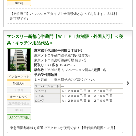
B/T別
【男性専用】ハウスシェアタイプ！全面禁煙となっております。８線利
用可能です♪
マンスリー新都心半蔵門【Ｗｉ-Ｆｉ無制限・外国人可】＜寝
具・キッチン用品代込＞
東京都千代田区平河町１丁目9-8
東京メトロ半蔵門線半蔵門駅 徒歩3分
東京メトロ有楽町線麹町駅 徒歩7分
間取り
1R /
広さ
15.43m2～
築年数
1982年6月 リノベーション済み/
定員
1名
予約受付開始日
インターネット
１ヶ月前 ※早期予約ご相談ください。
外国人可
スーパーショート
―
子供可
ショート
Ａ：２９００円/日 Ｂ：２７００円/日
ミドル
Ａ：２９００円/日 Ｂ：２７００円/日
オートロック
ロング
Ａ：２９００円/日 Ｂ：２７００円/日
洗浄機能付便座
B/T別
360°VR内見
東急田園都市線も直通でアクセスが便利です！【最低契約期間１ヶ月】