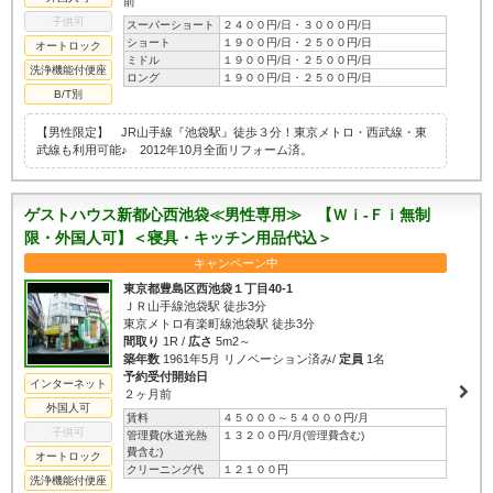
前
子供可
スーパーショート
２４００円/日・３０００円/日
ショート
１９００円/日・２５００円/日
オートロック
ミドル
１９００円/日・２５００円/日
洗浄機能付便座
ロング
１９００円/日・２５００円/日
B/T別
【男性限定】 JR山手線『池袋駅』徒歩３分！東京メトロ・西武線・東
武線も利用可能♪ 2012年10月全面リフォーム済。
ゲストハウス新都心西池袋≪男性専用≫ 【Ｗｉ-Ｆｉ無制
限・外国人可】＜寝具・キッチン用品代込＞
キャンペーン中
東京都豊島区西池袋１丁目40-1
ＪＲ山手線池袋駅 徒歩3分
東京メトロ有楽町線池袋駅 徒歩3分
間取り
1R /
広さ
5m2～
築年数
1961年5月 リノベーション済み/
定員
1名
予約受付開始日
インターネット
２ヶ月前
外国人可
賃料
４５０００～５４０００円/月
子供可
管理費(水道光熱
１３２００円/月(管理費含む)
費含む)
オートロック
クリーニング代
１２１００円
洗浄機能付便座