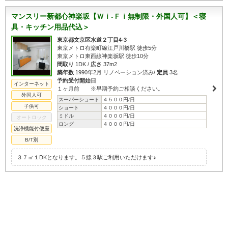
マンスリー新都心神楽坂【Ｗｉ-Ｆｉ無制限・外国人可】＜寝
具・キッチン用品代込＞
東京都文京区水道２丁目4-3
東京メトロ有楽町線江戸川橋駅 徒歩5分
東京メトロ東西線神楽坂駅 徒歩10分
間取り
1DK /
広さ
37m2
築年数
1990年2月 リノベーション済み/
定員
3名
予約受付開始日
インターネット
１ヶ月前 ※早期予約ご相談ください。
外国人可
スーパーショート
４５００円/日
子供可
ショート
４０００円/日
ミドル
４０００円/日
オートロック
ロング
４０００円/日
洗浄機能付便座
B/T別
３７㎡１DKとなります。５線３駅ご利用いただけます♪